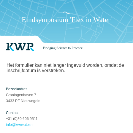
Eindsymposium
'Flex in Water'
Bridging Science to Practice
Het formulier kan niet langer ingevuld worden, omdat de
inschrijfdatum is verstreken.
Bezoekadres
Groningenhaven 7
3433 PE Nieuwegein
Contact
+31 (0)30 606 9511
info@kwrwater.nl