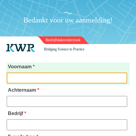
Bedankt voor uw aanmelding!
Bedrijfstakonderzoek
Bridging Science to Practice
Voornaam
*
Achternaam
*
Bedrijf
*