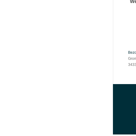
We
Bez
Gron
3433