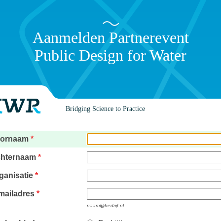
Aanmelden Partnerevent
Public Design for Water
Bridging Science to Practice
ornaam
*
hternaam
*
ganisatie
*
mailadres
*
naam@bedrijf.nl