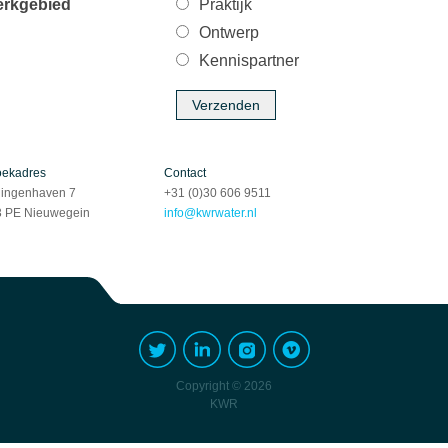
rkgebied
Praktijk
Ontwerp
Kennispartner
oekadres
Contact
ingenhaven 7
+31 (0)30 606 9511
 PE Nieuwegein
info@kwrwater.nl
Copyright © 2026
KWR